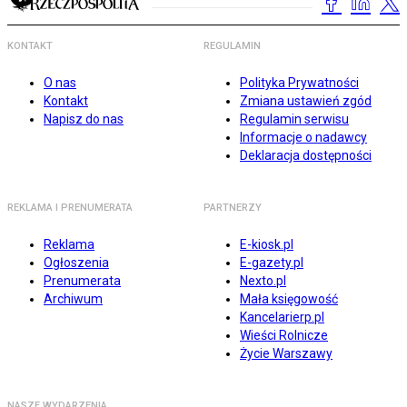
KONTAKT
REGULAMIN
O nas
Polityka Prywatności
Kontakt
Zmiana ustawień zgód
Napisz do nas
Regulamin serwisu
Informacje o nadawcy
Deklaracja dostępności
REKLAMA I PRENUMERATA
PARTNERZY
Reklama
E-kiosk.pl
Ogłoszenia
E-gazety.pl
Prenumerata
Nexto.pl
Archiwum
Mała księgowość
Kancelarierp.pl
Wieści Rolnicze
Życie Warszawy
NASZE WYDARZENIA