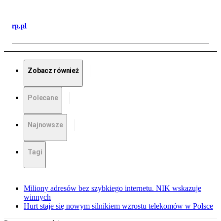
rp.pl
Zobacz również
Polecane
Najnowsze
Tagi
Miliony adresów bez szybkiego internetu. NIK wskazuje
winnych
Hurt staje się nowym silnikiem wzrostu telekomów w Polsce