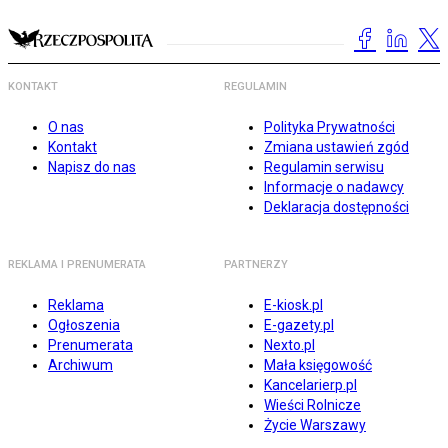
KONTAKT
REGULAMIN
O nas
Polityka Prywatności
Kontakt
Zmiana ustawień zgód
Napisz do nas
Regulamin serwisu
Informacje o nadawcy
Deklaracja dostępności
REKLAMA I PRENUMERATA
PARTNERZY
Reklama
E-kiosk.pl
Ogłoszenia
E-gazety.pl
Prenumerata
Nexto.pl
Archiwum
Mała księgowość
Kancelarierp.pl
Wieści Rolnicze
Życie Warszawy