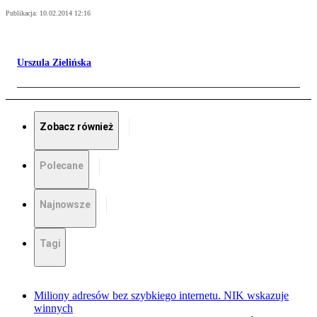
Publikacja:
10.02.2014 12:16
Urszula Zielińska
Zobacz również
Polecane
Najnowsze
Tagi
Miliony adresów bez szybkiego internetu. NIK wskazuje
winnych