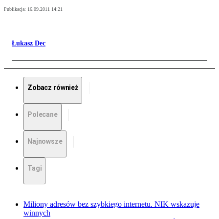
Publikacja:
16.09.2011 14:21
Łukasz Dec
Zobacz również
Polecane
Najnowsze
Tagi
Miliony adresów bez szybkiego internetu. NIK wskazuje
winnych