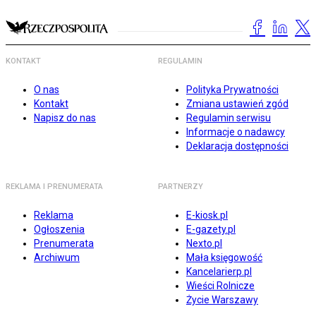
KONTAKT
REGULAMIN
O nas
Polityka Prywatności
Kontakt
Zmiana ustawień zgód
Napisz do nas
Regulamin serwisu
Informacje o nadawcy
Deklaracja dostępności
REKLAMA I PRENUMERATA
PARTNERZY
Reklama
E-kiosk.pl
Ogłoszenia
E-gazety.pl
Prenumerata
Nexto.pl
Archiwum
Mała księgowość
Kancelarierp.pl
Wieści Rolnicze
Życie Warszawy