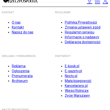
KONTAKT
REGULAMIN
O nas
Polityka Prywatności
Kontakt
Zmiana ustawień zgód
Napisz do nas
Regulamin serwisu
Informacje o nadawcy
Deklaracja dostępności
REKLAMA I PRENUMERATA
PARTNERZY
Reklama
E-kiosk.pl
Ogłoszenia
E-gazety.pl
Prenumerata
Nexto.pl
Archiwum
Mała księgowość
Kancelarierp.pl
Wieści Rolnicze
Życie Warszawy
NASZE WYDARZENIA