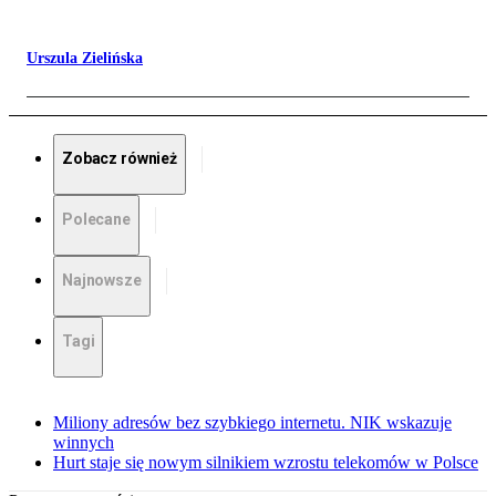
Urszula Zielińska
Zobacz również
Polecane
Najnowsze
Tagi
Miliony adresów bez szybkiego internetu. NIK wskazuje
winnych
Hurt staje się nowym silnikiem wzrostu telekomów w Polsce