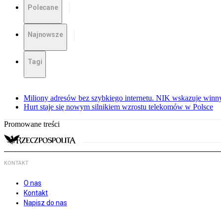
Polecane
Najnowsze
Tagi
Miliony adresów bez szybkiego internetu. NIK wskazuje winn
Hurt staje się nowym silnikiem wzrostu telekomów w Polsce
Promowane treści
KONTAKT
O nas
Kontakt
Napisz do nas