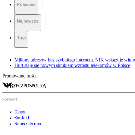
Polecane
Najnowsze
Tagi
Miliony adresów bez szybkiego internetu. NIK wskazuje winn
Hurt staje się nowym silnikiem wzrostu telekomów w Polsce
Promowane treści
KONTAKT
O nas
Kontakt
Napisz do nas