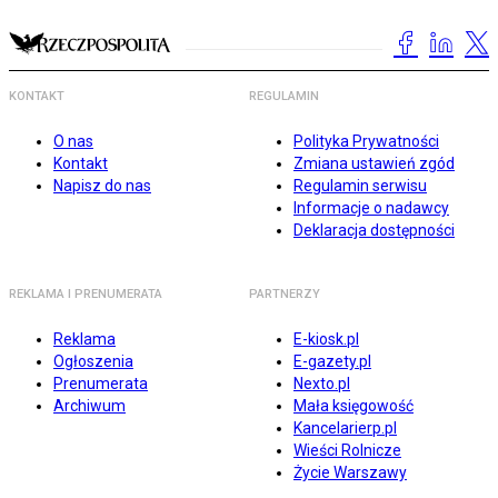
KONTAKT
REGULAMIN
O nas
Polityka Prywatności
Kontakt
Zmiana ustawień zgód
Napisz do nas
Regulamin serwisu
Informacje o nadawcy
Deklaracja dostępności
REKLAMA I PRENUMERATA
PARTNERZY
Reklama
E-kiosk.pl
Ogłoszenia
E-gazety.pl
Prenumerata
Nexto.pl
Archiwum
Mała księgowość
Kancelarierp.pl
Wieści Rolnicze
Życie Warszawy