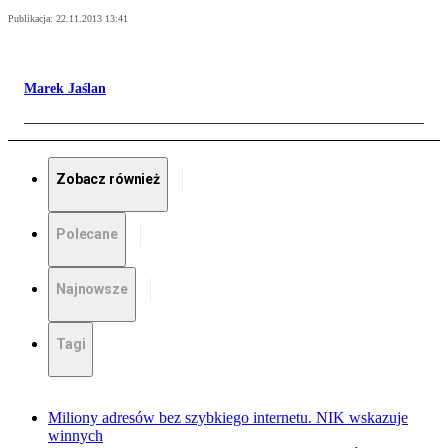
Publikacja:
22.11.2013 13:41
Marek Jaślan
Zobacz również
Polecane
Najnowsze
Tagi
Miliony adresów bez szybkiego internetu. NIK wskazuje
winnych