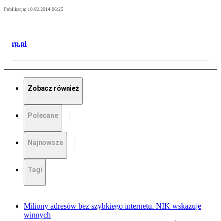
Publikacja:
10.02.2014 06:25
rp.pl
Zobacz również
Polecane
Najnowsze
Tagi
Miliony adresów bez szybkiego internetu. NIK wskazuje
winnych