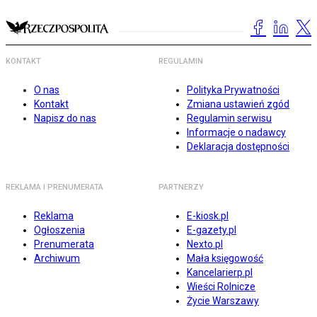
KONTAKT
REGULAMIN
O nas
Polityka Prywatności
Kontakt
Zmiana ustawień zgód
Napisz do nas
Regulamin serwisu
Informacje o nadawcy
Deklaracja dostępności
REKLAMA I PRENUMERATA
PARTNERZY
Reklama
E-kiosk.pl
Ogłoszenia
E-gazety.pl
Prenumerata
Nexto.pl
Archiwum
Mała księgowość
Kancelarierp.pl
Wieści Rolnicze
Życie Warszawy