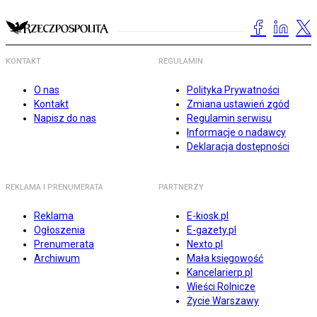
KONTAKT
REGULAMIN
O nas
Polityka Prywatności
Kontakt
Zmiana ustawień zgód
Napisz do nas
Regulamin serwisu
Informacje o nadawcy
Deklaracja dostępności
REKLAMA I PRENUMERATA
PARTNERZY
Reklama
E-kiosk.pl
Ogłoszenia
E-gazety.pl
Prenumerata
Nexto.pl
Archiwum
Mała księgowość
Kancelarierp.pl
Wieści Rolnicze
Życie Warszawy