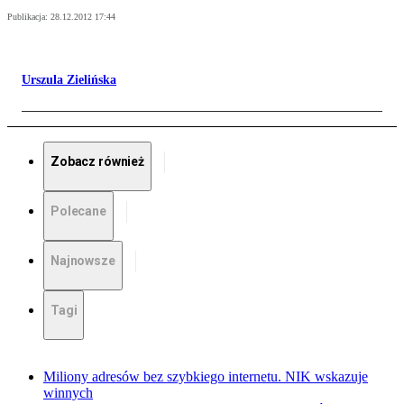
Publikacja:
28.12.2012 17:44
Urszula Zielińska
Zobacz również
Polecane
Najnowsze
Tagi
Miliony adresów bez szybkiego internetu. NIK wskazuje
winnych