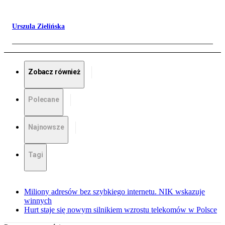
Urszula Zielińska
Zobacz również
Polecane
Najnowsze
Tagi
Miliony adresów bez szybkiego internetu. NIK wskazuje
winnych
Hurt staje się nowym silnikiem wzrostu telekomów w Polsce