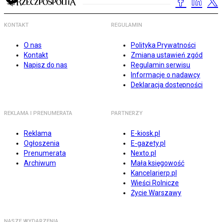
KONTAKT
REGULAMIN
O nas
Polityka Prywatności
Kontakt
Zmiana ustawień zgód
Napisz do nas
Regulamin serwisu
Informacje o nadawcy
Deklaracja dostępności
REKLAMA I PRENUMERATA
PARTNERZY
Reklama
E-kiosk.pl
Ogłoszenia
E-gazety.pl
Prenumerata
Nexto.pl
Archiwum
Mała księgowość
Kancelarierp.pl
Wieści Rolnicze
Życie Warszawy
NASZE WYDARZENIA