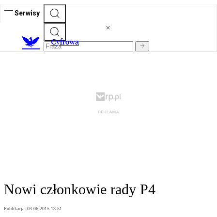
Serwisy
C
yfrowa
Nowi członkowie rady P4
Publikacja:
03.06.2015 13:51