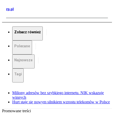
rp.pl
Zobacz również
Polecane
Najnowsze
Tagi
Miliony adresów bez szybkiego internetu. NIK wskazuje
winnych
Hurt staje się nowym silnikiem wzrostu telekomów w Polsce
Promowane treści