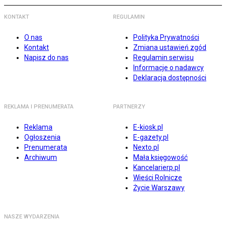
KONTAKT
REGULAMIN
O nas
Polityka Prywatności
Kontakt
Zmiana ustawień zgód
Napisz do nas
Regulamin serwisu
Informacje o nadawcy
Deklaracja dostępności
REKLAMA I PRENUMERATA
PARTNERZY
Reklama
E-kiosk.pl
Ogłoszenia
E-gazety.pl
Prenumerata
Nexto.pl
Archiwum
Mała księgowość
Kancelarierp.pl
Wieści Rolnicze
Życie Warszawy
NASZE WYDARZENIA