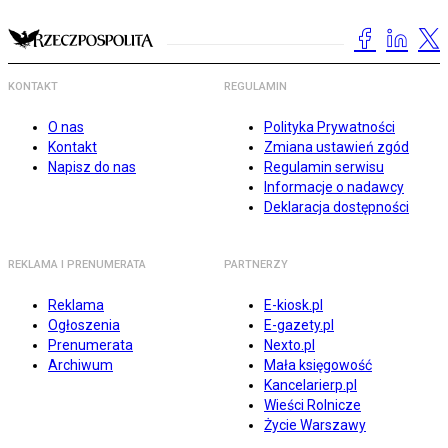
KONTAKT
REGULAMIN
O nas
Polityka Prywatności
Kontakt
Zmiana ustawień zgód
Napisz do nas
Regulamin serwisu
Informacje o nadawcy
Deklaracja dostępności
REKLAMA I PRENUMERATA
PARTNERZY
Reklama
E-kiosk.pl
Ogłoszenia
E-gazety.pl
Prenumerata
Nexto.pl
Archiwum
Mała księgowość
Kancelarierp.pl
Wieści Rolnicze
Życie Warszawy