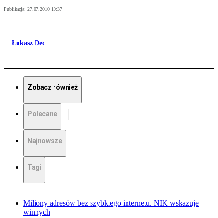
Publikacja:
27.07.2010 10:37
Łukasz Dec
Zobacz również
Polecane
Najnowsze
Tagi
Miliony adresów bez szybkiego internetu. NIK wskazuje
winnych