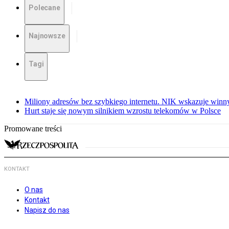
Polecane
Najnowsze
Tagi
Miliony adresów bez szybkiego internetu. NIK wskazuje winn
Hurt staje się nowym silnikiem wzrostu telekomów w Polsce
Promowane treści
KONTAKT
O nas
Kontakt
Napisz do nas