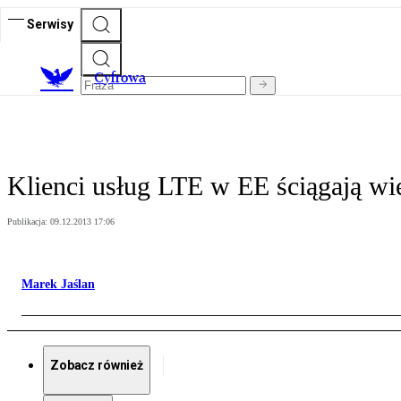
Serwisy
C
yfrowa
Klienci usług LTE w EE ściągają wię
Publikacja:
09.12.2013 17:06
Marek Jaślan
Zobacz również