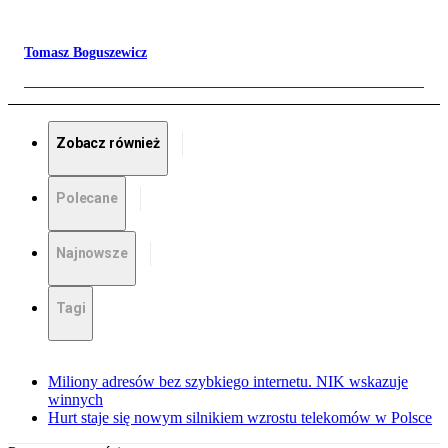
Tomasz Boguszewicz
Zobacz również
Polecane
Najnowsze
Tagi
Miliony adresów bez szybkiego internetu. NIK wskazuje
winnych
Hurt staje się nowym silnikiem wzrostu telekomów w Polsce