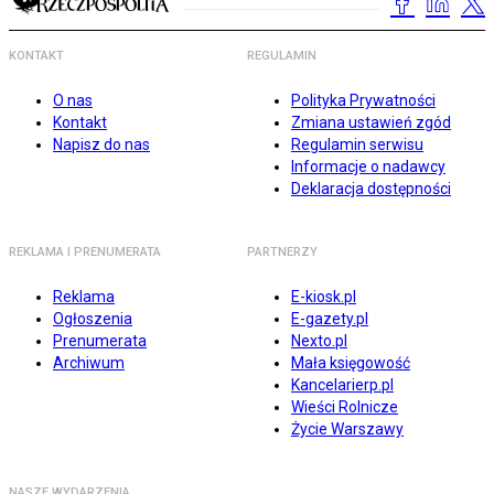
KONTAKT
REGULAMIN
O nas
Polityka Prywatności
Kontakt
Zmiana ustawień zgód
Napisz do nas
Regulamin serwisu
Informacje o nadawcy
Deklaracja dostępności
REKLAMA I PRENUMERATA
PARTNERZY
Reklama
E-kiosk.pl
Ogłoszenia
E-gazety.pl
Prenumerata
Nexto.pl
Archiwum
Mała księgowość
Kancelarierp.pl
Wieści Rolnicze
Życie Warszawy
NASZE WYDARZENIA