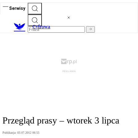
Serwisy
C
yfrowa
Przegląd prasy – wtorek 3 lipca
Publikacja:
03.07.2012 06:55