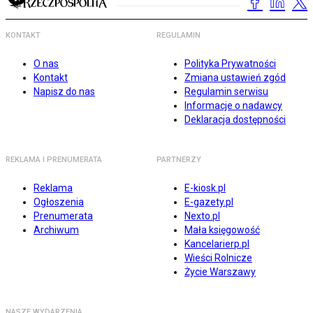
KONTAKT
REGULAMIN
O nas
Polityka Prywatności
Kontakt
Zmiana ustawień zgód
Napisz do nas
Regulamin serwisu
Informacje o nadawcy
Deklaracja dostępności
REKLAMA I PRENUMERATA
PARTNERZY
Reklama
E-kiosk.pl
Ogłoszenia
E-gazety.pl
Prenumerata
Nexto.pl
Archiwum
Mała księgowość
Kancelarierp.pl
Wieści Rolnicze
Życie Warszawy
NASZE WYDARZENIA