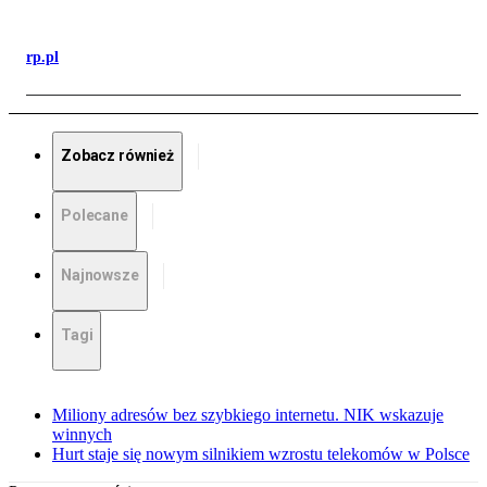
rp.pl
Zobacz również
Polecane
Najnowsze
Tagi
Miliony adresów bez szybkiego internetu. NIK wskazuje
winnych
Hurt staje się nowym silnikiem wzrostu telekomów w Polsce