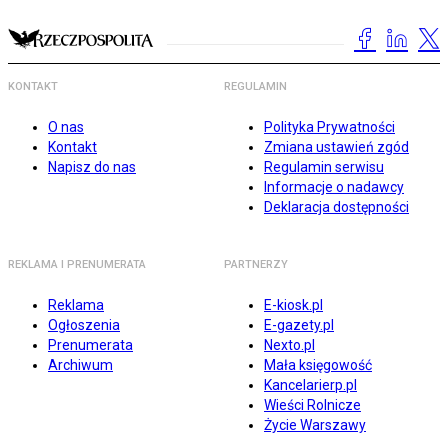
KONTAKT
REGULAMIN
O nas
Polityka Prywatności
Kontakt
Zmiana ustawień zgód
Napisz do nas
Regulamin serwisu
Informacje o nadawcy
Deklaracja dostępności
REKLAMA I PRENUMERATA
PARTNERZY
Reklama
E-kiosk.pl
Ogłoszenia
E-gazety.pl
Prenumerata
Nexto.pl
Archiwum
Mała księgowość
Kancelarierp.pl
Wieści Rolnicze
Życie Warszawy