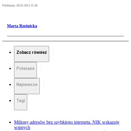
Publikacja:
28.05.2013 12:38
Marta Rzeźnicka
Zobacz również
Polecane
Najnowsze
Tagi
Miliony adresów bez szybkiego internetu. NIK wskazuje
winnych