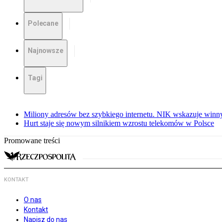
Polecane
Najnowsze
Tagi
Miliony adresów bez szybkiego internetu. NIK wskazuje winn
Hurt staje się nowym silnikiem wzrostu telekomów w Polsce
Promowane treści
KONTAKT
O nas
Kontakt
Napisz do nas