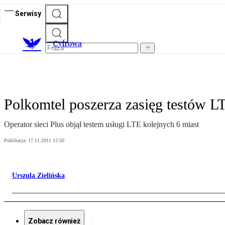
Serwisy
C
yfrowa
Polkomtel poszerza zasięg testów L
Operator sieci Plus objął testem usługi LTE kolejnych 6 miast
Publikacja:
17.11.2011 12:50
Urszula Zielińska
Zobacz również