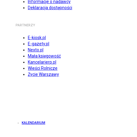
Informacje o nadawcy
Deklaracja dostępności
PARTNERZY
E-kiosk.pl
E-gazety.pl
Nexto.pl
Mała księgowość
Kancelarierp.pl
Wieści Rolnicze
Życie Warszawy
KALENDARIUM