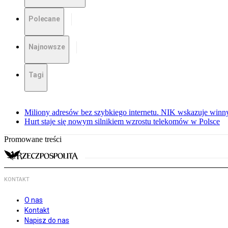
Polecane
Najnowsze
Tagi
Miliony adresów bez szybkiego internetu. NIK wskazuje winn
Hurt staje się nowym silnikiem wzrostu telekomów w Polsce
Promowane treści
KONTAKT
O nas
Kontakt
Napisz do nas