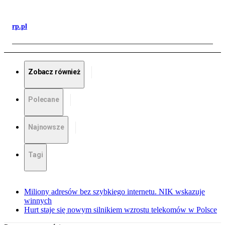
rp.pl
Zobacz również
Polecane
Najnowsze
Tagi
Miliony adresów bez szybkiego internetu. NIK wskazuje
winnych
Hurt staje się nowym silnikiem wzrostu telekomów w Polsce