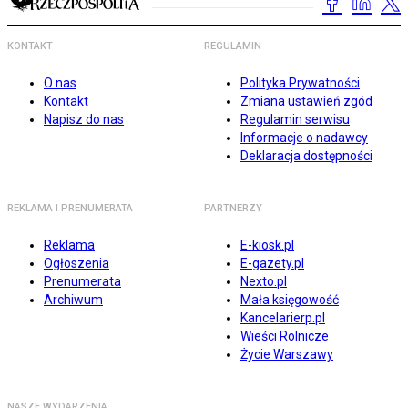
KONTAKT
REGULAMIN
O nas
Polityka Prywatności
Kontakt
Zmiana ustawień zgód
Napisz do nas
Regulamin serwisu
Informacje o nadawcy
Deklaracja dostępności
REKLAMA I PRENUMERATA
PARTNERZY
Reklama
E-kiosk.pl
Ogłoszenia
E-gazety.pl
Prenumerata
Nexto.pl
Archiwum
Mała księgowość
Kancelarierp.pl
Wieści Rolnicze
Życie Warszawy
NASZE WYDARZENIA