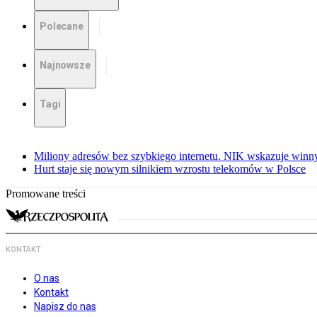
Polecane
Najnowsze
Tagi
Miliony adresów bez szybkiego internetu. NIK wskazuje winn
Hurt staje się nowym silnikiem wzrostu telekomów w Polsce
Promowane treści
KONTAKT
O nas
Kontakt
Napisz do nas