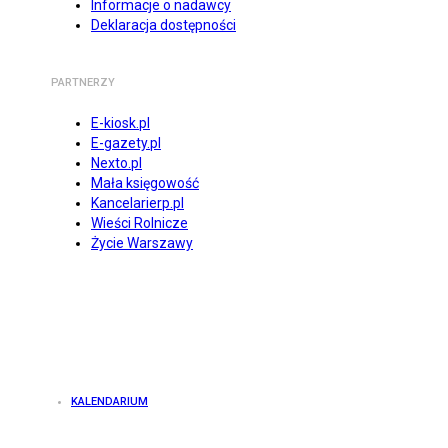
Informacje o nadawcy
Deklaracja dostępności
PARTNERZY
E-kiosk.pl
E-gazety.pl
Nexto.pl
Mała księgowość
Kancelarierp.pl
Wieści Rolnicze
Życie Warszawy
KALENDARIUM