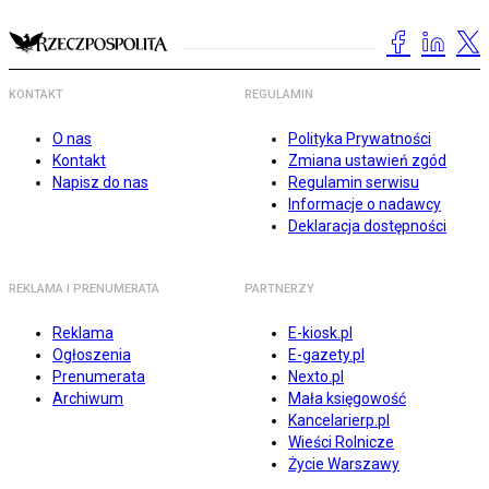
KONTAKT
REGULAMIN
O nas
Polityka Prywatności
Kontakt
Zmiana ustawień zgód
Napisz do nas
Regulamin serwisu
Informacje o nadawcy
Deklaracja dostępności
REKLAMA I PRENUMERATA
PARTNERZY
Reklama
E-kiosk.pl
Ogłoszenia
E-gazety.pl
Prenumerata
Nexto.pl
Archiwum
Mała księgowość
Kancelarierp.pl
Wieści Rolnicze
Życie Warszawy