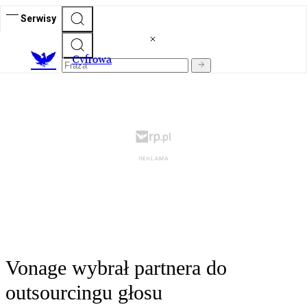
Serwisy
C
yfrowa
Vonage wybrał partnera do
outsourcingu głosu