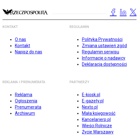
KONTAKT
REGULAMIN
O nas
Polityka Prywatności
Kontakt
Zmiana ustawień zgód
Napisz do nas
Regulamin serwisu
Informacje o nadawcy
Deklaracja dostępności
REKLAMA I PRENUMERATA
PARTNERZY
Reklama
E-kiosk.pl
Ogłoszenia
E-gazety.pl
Prenumerata
Nexto.pl
Archiwum
Mała księgowość
Kancelarierp.pl
Wieści Rolnicze
Życie Warszawy