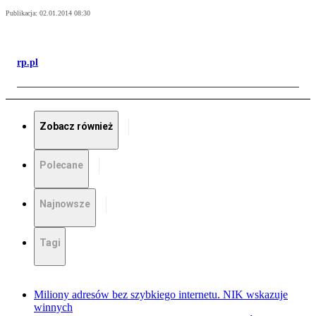
Publikacja:
02.01.2014 08:30
rp.pl
Zobacz również
Polecane
Najnowsze
Tagi
Miliony adresów bez szybkiego internetu. NIK wskazuje
winnych