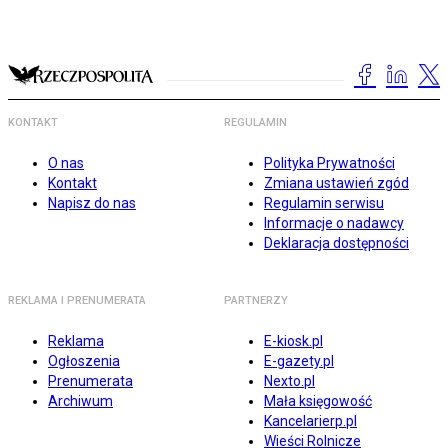
KONTAKT
REGULAMIN
O nas
Polityka Prywatności
Kontakt
Zmiana ustawień zgód
Napisz do nas
Regulamin serwisu
Informacje o nadawcy
Deklaracja dostępności
REKLAMA I PRENUMERATA
PARTNERZY
Reklama
E-kiosk.pl
Ogłoszenia
E-gazety.pl
Prenumerata
Nexto.pl
Archiwum
Mała księgowość
Kancelarierp.pl
Wieści Rolnicze