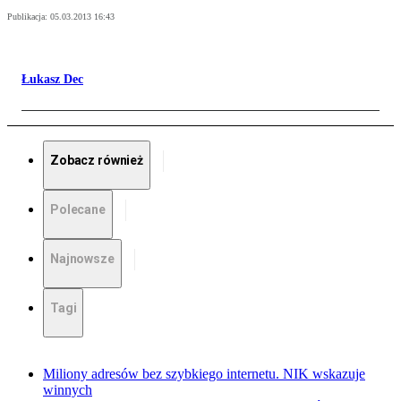
Publikacja:
05.03.2013 16:43
Łukasz Dec
Zobacz również
Polecane
Najnowsze
Tagi
Miliony adresów bez szybkiego internetu. NIK wskazuje
winnych