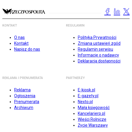
KONTAKT
REGULAMIN
O nas
Polityka Prywatności
Kontakt
Zmiana ustawień zgód
Napisz do nas
Regulamin serwisu
Informacje o nadawcy
Deklaracja dostępności
REKLAMA I PRENUMERATA
PARTNERZY
Reklama
E-kiosk.pl
Ogłoszenia
E-gazety.pl
Prenumerata
Nexto.pl
Archiwum
Mała księgowość
Kancelarierp.pl
Wieści Rolnicze
Życie Warszawy