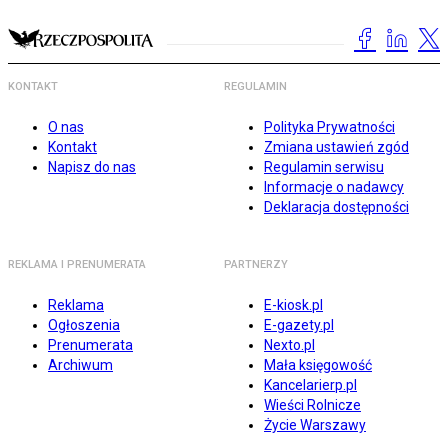
KONTAKT
REGULAMIN
O nas
Polityka Prywatności
Kontakt
Zmiana ustawień zgód
Napisz do nas
Regulamin serwisu
Informacje o nadawcy
Deklaracja dostępności
REKLAMA I PRENUMERATA
PARTNERZY
Reklama
E-kiosk.pl
Ogłoszenia
E-gazety.pl
Prenumerata
Nexto.pl
Archiwum
Mała księgowość
Kancelarierp.pl
Wieści Rolnicze
Życie Warszawy