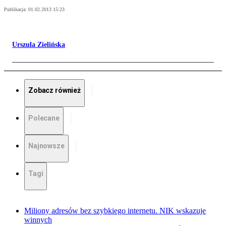
Publikacja:
01.02.2013 15:23
Urszula Zielińska
Zobacz również
Polecane
Najnowsze
Tagi
Miliony adresów bez szybkiego internetu. NIK wskazuje
winnych