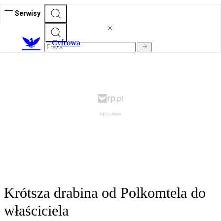
Serwisy
C
yfrowa
Krótsza drabina od Polkomtela do
właściciela