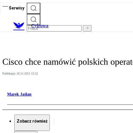
Serwisy
C
yfrowa
Cisco chce namówić polskich operat
Publikacja:
18.11.2011 12:52
Marek Jaślan
Zobacz również