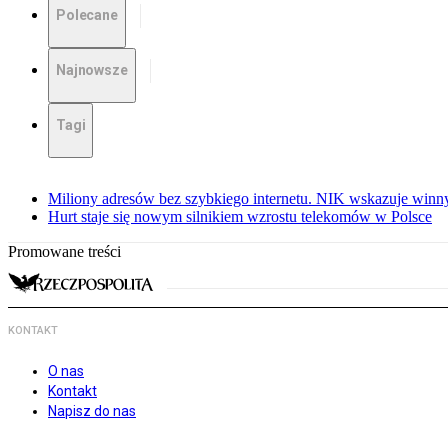
Polecane
Najnowsze
Tagi
Miliony adresów bez szybkiego internetu. NIK wskazuje winn
Hurt staje się nowym silnikiem wzrostu telekomów w Polsce
Promowane treści
KONTAKT
O nas
Kontakt
Napisz do nas