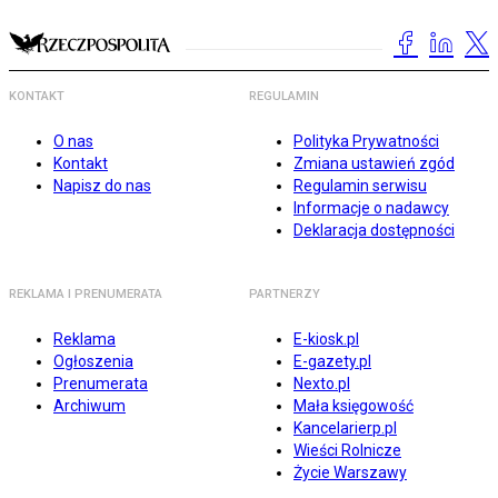
KONTAKT
REGULAMIN
O nas
Polityka Prywatności
Kontakt
Zmiana ustawień zgód
Napisz do nas
Regulamin serwisu
Informacje o nadawcy
Deklaracja dostępności
REKLAMA I PRENUMERATA
PARTNERZY
Reklama
E-kiosk.pl
Ogłoszenia
E-gazety.pl
Prenumerata
Nexto.pl
Archiwum
Mała księgowość
Kancelarierp.pl
Wieści Rolnicze
Życie Warszawy