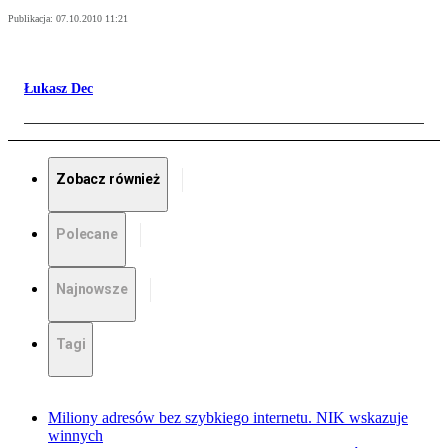
Publikacja:
07.10.2010 11:21
Łukasz Dec
Zobacz również
Polecane
Najnowsze
Tagi
Miliony adresów bez szybkiego internetu. NIK wskazuje
winnych