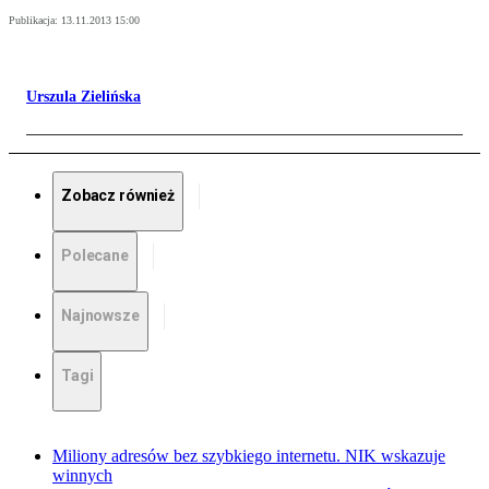
Publikacja:
13.11.2013 15:00
Urszula Zielińska
Zobacz również
Polecane
Najnowsze
Tagi
Miliony adresów bez szybkiego internetu. NIK wskazuje
winnych