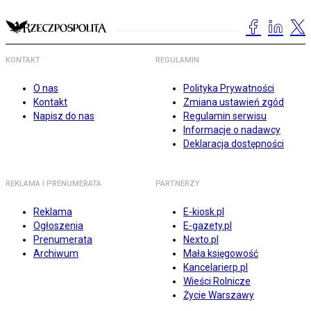
KONTAKT
REGULAMIN
O nas
Polityka Prywatności
Kontakt
Zmiana ustawień zgód
Napisz do nas
Regulamin serwisu
Informacje o nadawcy
Deklaracja dostępności
REKLAMA I PRENUMERATA
PARTNERZY
Reklama
E-kiosk.pl
Ogłoszenia
E-gazety.pl
Prenumerata
Nexto.pl
Archiwum
Mała księgowość
Kancelarierp.pl
Wieści Rolnicze
Życie Warszawy