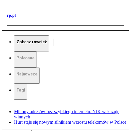
rp.pl
Zobacz również
Polecane
Najnowsze
Tagi
Miliony adresów bez szybkiego internetu. NIK wskazuje
winnych
Hurt staje się nowym silnikiem wzrostu telekomów w Polsce