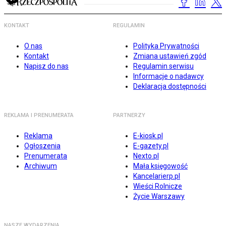
KONTAKT
REGULAMIN
O nas
Polityka Prywatności
Kontakt
Zmiana ustawień zgód
Napisz do nas
Regulamin serwisu
Informacje o nadawcy
Deklaracja dostępności
REKLAMA I PRENUMERATA
PARTNERZY
Reklama
E-kiosk.pl
Ogłoszenia
E-gazety.pl
Prenumerata
Nexto.pl
Archiwum
Mała księgowość
Kancelarierp.pl
Wieści Rolnicze
Życie Warszawy
NASZE WYDARZENIA