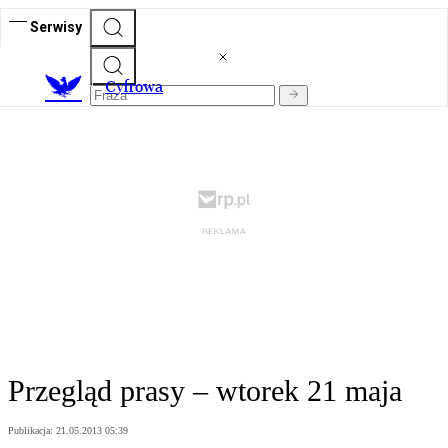
Serwisy
C
yfrowa
Przegląd prasy – wtorek 21 maja
Publikacja:
21.05.2013 05:39