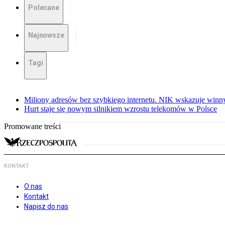
Polecane
Najnowsze
Tagi
Miliony adresów bez szybkiego internetu. NIK wskazuje winn
Hurt staje się nowym silnikiem wzrostu telekomów w Polsce
Promowane treści
KONTAKT
O nas
Kontakt
Napisz do nas