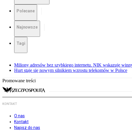
Polecane
Najnowsze
Tagi
Miliony adresów bez szybkiego internetu. NIK wskazuje winn
Hurt staje się nowym silnikiem wzrostu telekomów w Polsce
Promowane treści
KONTAKT
O nas
Kontakt
Napisz do nas