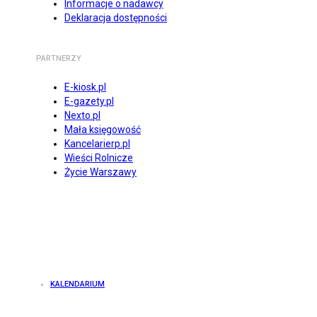
Informacje o nadawcy
Deklaracja dostępności
PARTNERZY
E-kiosk.pl
E-gazety.pl
Nexto.pl
Mała księgowość
Kancelarierp.pl
Wieści Rolnicze
Życie Warszawy
KALENDARIUM