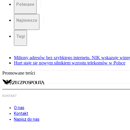
Polecane
Najnowsze
Tagi
Miliony adresów bez szybkiego internetu. NIK wskazuje winn
Hurt staje się nowym silnikiem wzrostu telekomów w Polsce
Promowane treści
KONTAKT
O nas
Kontakt
Napisz do nas