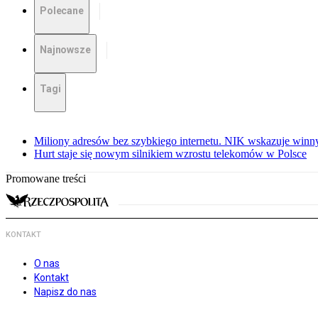
Polecane
Najnowsze
Tagi
Miliony adresów bez szybkiego internetu. NIK wskazuje winn
Hurt staje się nowym silnikiem wzrostu telekomów w Polsce
Promowane treści
KONTAKT
O nas
Kontakt
Napisz do nas