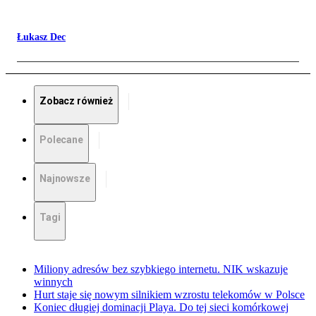
Łukasz Dec
Zobacz również
Polecane
Najnowsze
Tagi
Miliony adresów bez szybkiego internetu. NIK wskazuje
winnych
Hurt staje się nowym silnikiem wzrostu telekomów w Polsce
Koniec długiej dominacji Playa. Do tej sieci komórkowej