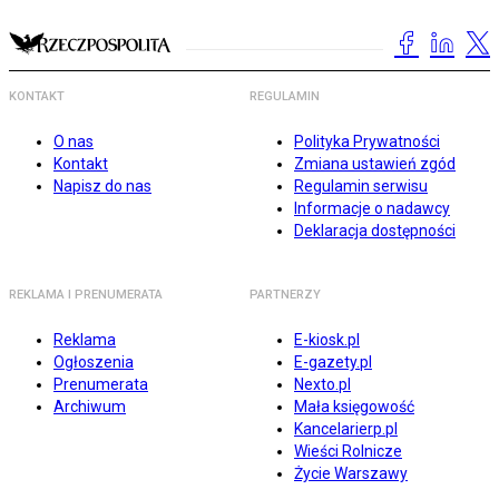
KONTAKT
REGULAMIN
O nas
Polityka Prywatności
Kontakt
Zmiana ustawień zgód
Napisz do nas
Regulamin serwisu
Informacje o nadawcy
Deklaracja dostępności
REKLAMA I PRENUMERATA
PARTNERZY
Reklama
E-kiosk.pl
Ogłoszenia
E-gazety.pl
Prenumerata
Nexto.pl
Archiwum
Mała księgowość
Kancelarierp.pl
Wieści Rolnicze
Życie Warszawy