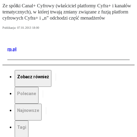
Ze spółki Canal+ Cyfrowy (właściciel platformy Cyfra+ i kanałów
tematycznych), w której trwają zmiany związane z fuzją platform
cyfrowych Cyfra+ i „n” odchodzi część menadżerów
Publikacja:
07.01.2013 18:00
rp.pl
Zobacz również
Polecane
Najnowsze
Tagi