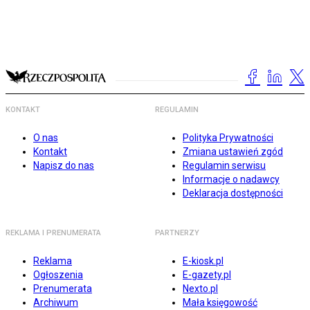
KONTAKT
REGULAMIN
O nas
Polityka Prywatności
Kontakt
Zmiana ustawień zgód
Napisz do nas
Regulamin serwisu
Informacje o nadawcy
Deklaracja dostępności
REKLAMA I PRENUMERATA
PARTNERZY
Reklama
E-kiosk.pl
Ogłoszenia
E-gazety.pl
Prenumerata
Nexto.pl
Archiwum
Mała księgowość