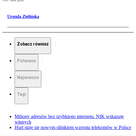
Foto: darek golik
Urszula Zielińska
Zobacz również
Polecane
Najnowsze
Tagi
Miliony adresów bez szybkiego internetu. NIK wskazuje
winnych
Hurt staje się nowym silnikiem wzrostu telekomów w Polsce