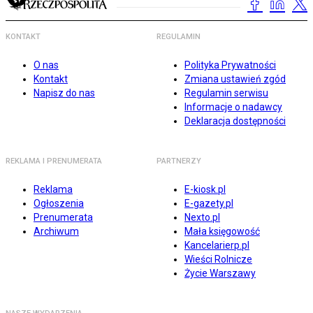
KONTAKT
REGULAMIN
O nas
Polityka Prywatności
Kontakt
Zmiana ustawień zgód
Napisz do nas
Regulamin serwisu
Informacje o nadawcy
Deklaracja dostępności
REKLAMA I PRENUMERATA
PARTNERZY
Reklama
E-kiosk.pl
Ogłoszenia
E-gazety.pl
Prenumerata
Nexto.pl
Archiwum
Mała księgowość
Kancelarierp.pl
Wieści Rolnicze
Życie Warszawy