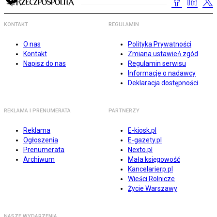
KONTAKT
REGULAMIN
O nas
Polityka Prywatności
Kontakt
Zmiana ustawień zgód
Napisz do nas
Regulamin serwisu
Informacje o nadawcy
Deklaracja dostępności
REKLAMA I PRENUMERATA
PARTNERZY
Reklama
E-kiosk.pl
Ogłoszenia
E-gazety.pl
Prenumerata
Nexto.pl
Archiwum
Mała księgowość
Kancelarierp.pl
Wieści Rolnicze
Życie Warszawy
NASZE WYDARZENIA