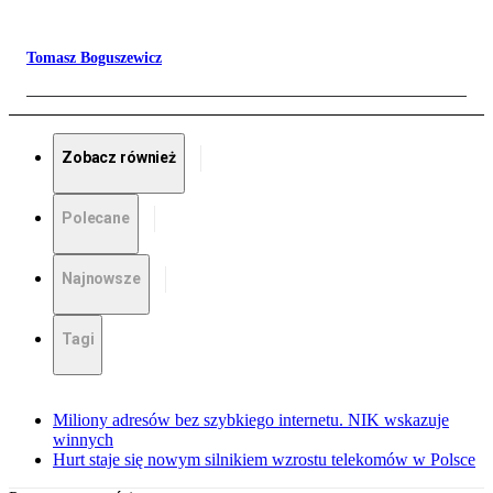
Tomasz Boguszewicz
Zobacz również
Polecane
Najnowsze
Tagi
Miliony adresów bez szybkiego internetu. NIK wskazuje
winnych
Hurt staje się nowym silnikiem wzrostu telekomów w Polsce