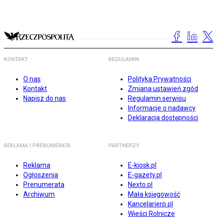
KONTAKT
REGULAMIN
O nas
Polityka Prywatności
Kontakt
Zmiana ustawień zgód
Napisz do nas
Regulamin serwisu
Informacje o nadawcy
Deklaracja dostępności
REKLAMA I PRENUMERATA
PARTNERZY
Reklama
E-kiosk.pl
Ogłoszenia
E-gazety.pl
Prenumerata
Nexto.pl
Archiwum
Mała księgowość
Kancelarierp.pl
Wieści Rolnicze