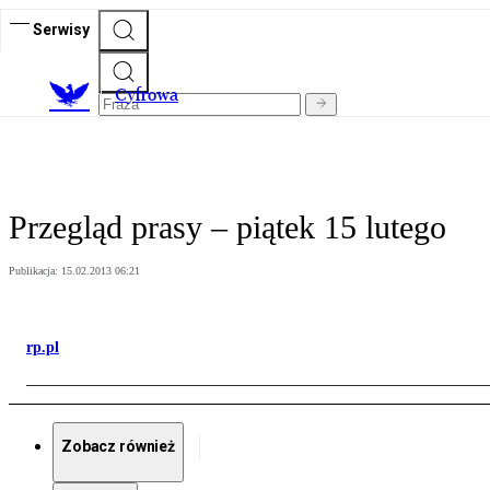
Serwisy
C
yfrowa
Przegląd prasy – piątek 15 lutego
Publikacja:
15.02.2013 06:21
rp.pl
Zobacz również