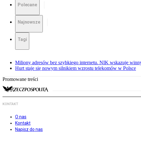
Polecane
Najnowsze
Tagi
Miliony adresów bez szybkiego internetu. NIK wskazuje winn
Hurt staje się nowym silnikiem wzrostu telekomów w Polsce
Promowane treści
KONTAKT
O nas
Kontakt
Napisz do nas