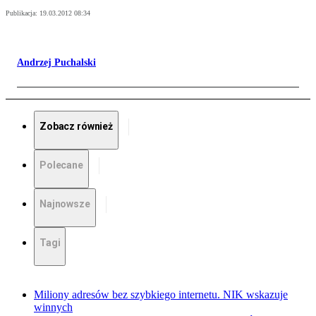
Publikacja:
19.03.2012 08:34
Andrzej Puchalski
Zobacz również
Polecane
Najnowsze
Tagi
Miliony adresów bez szybkiego internetu. NIK wskazuje
winnych