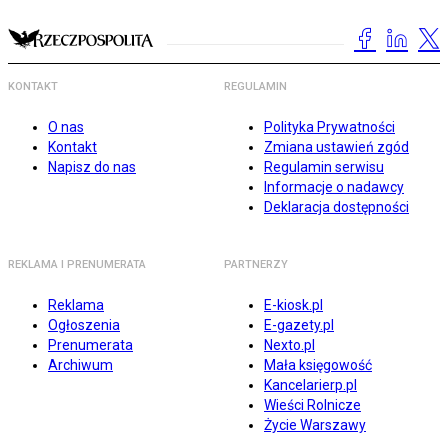
KONTAKT
REGULAMIN
O nas
Polityka Prywatności
Kontakt
Zmiana ustawień zgód
Napisz do nas
Regulamin serwisu
Informacje o nadawcy
Deklaracja dostępności
REKLAMA I PRENUMERATA
PARTNERZY
Reklama
E-kiosk.pl
Ogłoszenia
E-gazety.pl
Prenumerata
Nexto.pl
Archiwum
Mała księgowość
Kancelarierp.pl
Wieści Rolnicze
Życie Warszawy