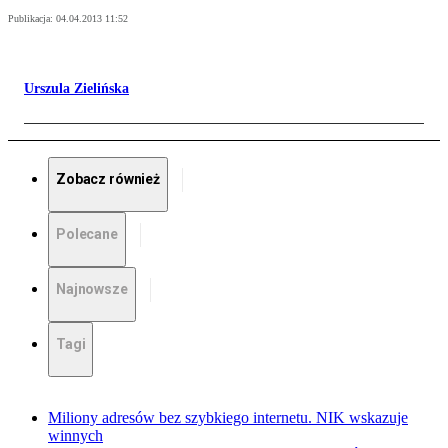
Publikacja:
04.04.2013 11:52
Urszula Zielińska
Zobacz również
Polecane
Najnowsze
Tagi
Miliony adresów bez szybkiego internetu. NIK wskazuje
winnych