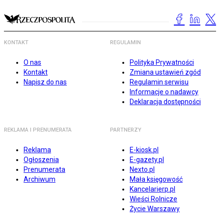
KONTAKT
REGULAMIN
O nas
Polityka Prywatności
Kontakt
Zmiana ustawień zgód
Napisz do nas
Regulamin serwisu
Informacje o nadawcy
Deklaracja dostępności
REKLAMA I PRENUMERATA
PARTNERZY
Reklama
E-kiosk.pl
Ogłoszenia
E-gazety.pl
Prenumerata
Nexto.pl
Archiwum
Mała księgowość
Kancelarierp.pl
Wieści Rolnicze
Życie Warszawy