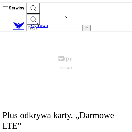
Serwisy
C
yfrowa
Plus odkrywa karty. „Darmowe
LTE”