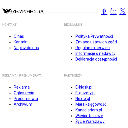
KONTAKT
REGULAMIN
O nas
Polityka Prywatności
Kontakt
Zmiana ustawień zgód
Napisz do nas
Regulamin serwisu
Informacje o nadawcy
Deklaracja dostępności
REKLAMA I PRENUMERATA
PARTNERZY
Reklama
E-kiosk.pl
Ogłoszenia
E-gazety.pl
Prenumerata
Nexto.pl
Archiwum
Mała księgowość
Kancelarierp.pl
Wieści Rolnicze
Życie Warszawy