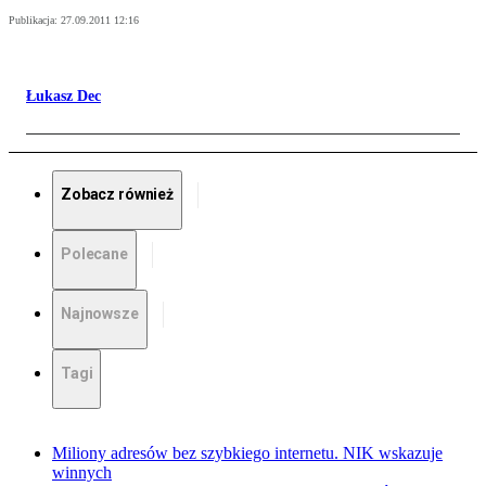
Publikacja:
27.09.2011 12:16
Łukasz Dec
Zobacz również
Polecane
Najnowsze
Tagi
Miliony adresów bez szybkiego internetu. NIK wskazuje
winnych