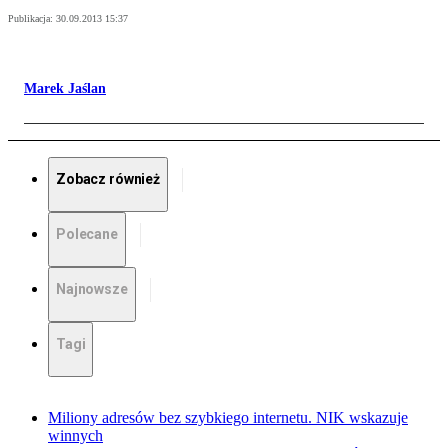
Publikacja:
30.09.2013 15:37
Marek Jaślan
Zobacz również
Polecane
Najnowsze
Tagi
Miliony adresów bez szybkiego internetu. NIK wskazuje
winnych