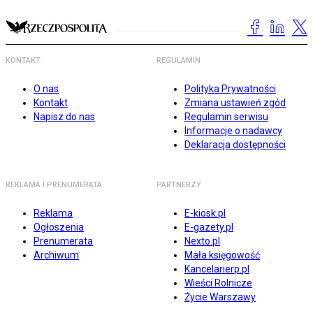
KONTAKT
REGULAMIN
O nas
Polityka Prywatności
Kontakt
Zmiana ustawień zgód
Napisz do nas
Regulamin serwisu
Informacje o nadawcy
Deklaracja dostępności
REKLAMA I PRENUMERATA
PARTNERZY
Reklama
E-kiosk.pl
Ogłoszenia
E-gazety.pl
Prenumerata
Nexto.pl
Archiwum
Mała księgowość
Kancelarierp.pl
Wieści Rolnicze
Życie Warszawy