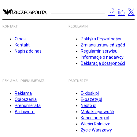
KONTAKT
REGULAMIN
O nas
Polityka Prywatności
Kontakt
Zmiana ustawień zgód
Napisz do nas
Regulamin serwisu
Informacje o nadawcy
Deklaracja dostępności
REKLAMA I PRENUMERATA
PARTNERZY
Reklama
E-kiosk.pl
Ogłoszenia
E-gazety.pl
Prenumerata
Nexto.pl
Archiwum
Mała księgowość
Kancelarierp.pl
Wieści Rolnicze
Życie Warszawy