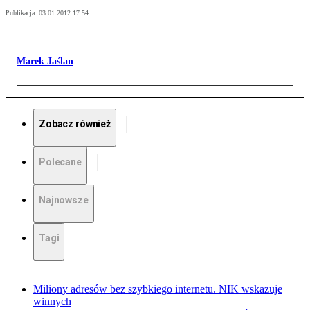
Publikacja:
03.01.2012 17:54
Marek Jaślan
Zobacz również
Polecane
Najnowsze
Tagi
Miliony adresów bez szybkiego internetu. NIK wskazuje
winnych