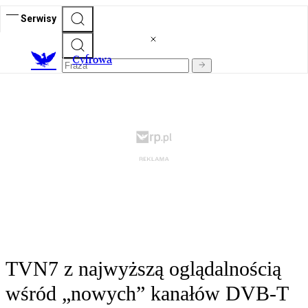
Serwisy
C
yfrowa
TVN7 z najwyższą oglądalnością
wśród „nowych” kanałów DVB-T