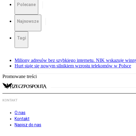
Polecane
Najnowsze
Tagi
Miliony adresów bez szybkiego internetu. NIK wskazuje winn
Hurt staje się nowym silnikiem wzrostu telekomów w Polsce
Promowane treści
KONTAKT
O nas
Kontakt
Napisz do nas