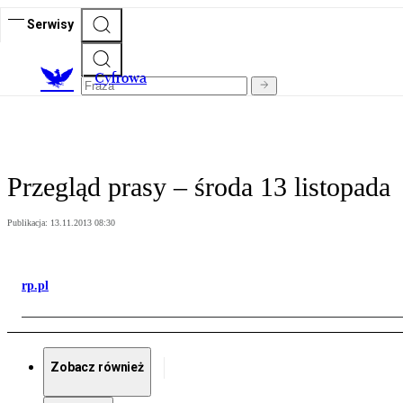
Serwisy
C
yfrowa
Przegląd prasy – środa 13 listopada
Publikacja:
13.11.2013 08:30
rp.pl
Zobacz również