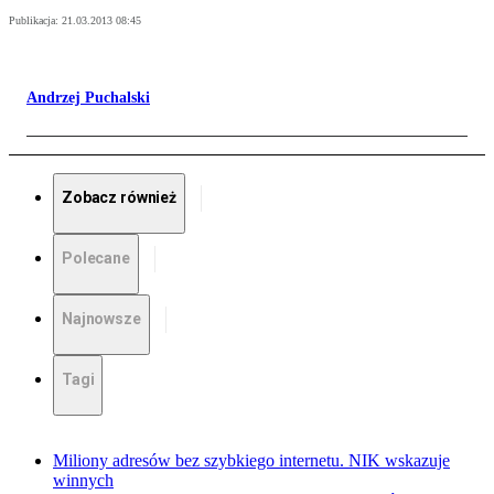
Publikacja:
21.03.2013 08:45
Andrzej Puchalski
Zobacz również
Polecane
Najnowsze
Tagi
Miliony adresów bez szybkiego internetu. NIK wskazuje
winnych