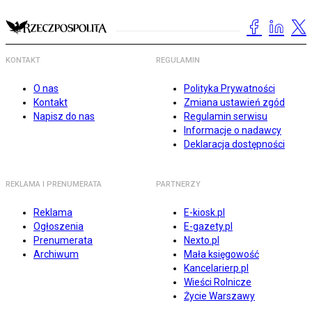
KONTAKT
REGULAMIN
O nas
Polityka Prywatności
Kontakt
Zmiana ustawień zgód
Napisz do nas
Regulamin serwisu
Informacje o nadawcy
Deklaracja dostępności
REKLAMA I PRENUMERATA
PARTNERZY
Reklama
E-kiosk.pl
Ogłoszenia
E-gazety.pl
Prenumerata
Nexto.pl
Archiwum
Mała księgowość
Kancelarierp.pl
Wieści Rolnicze
Życie Warszawy