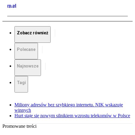
rp.pl
Zobacz również
Polecane
Najnowsze
Tagi
Miliony adresów bez szybkiego internetu. NIK wskazuje
winnych
Hurt staje się nowym silnikiem wzrostu telekomów w Polsce
Promowane treści