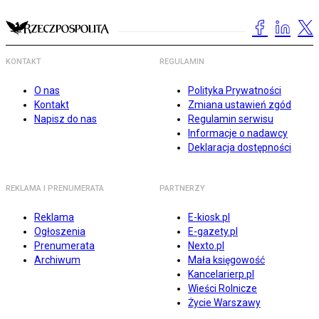
KONTAKT
REGULAMIN
O nas
Polityka Prywatności
Kontakt
Zmiana ustawień zgód
Napisz do nas
Regulamin serwisu
Informacje o nadawcy
Deklaracja dostępności
REKLAMA I PRENUMERATA
PARTNERZY
Reklama
E-kiosk.pl
Ogłoszenia
E-gazety.pl
Prenumerata
Nexto.pl
Archiwum
Mała księgowość
Kancelarierp.pl
Wieści Rolnicze
Życie Warszawy