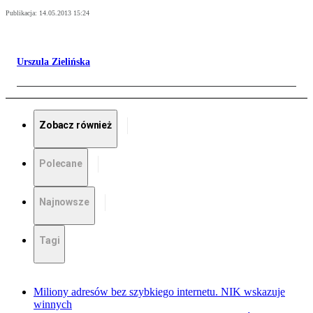
Publikacja:
14.05.2013 15:24
Urszula Zielińska
Zobacz również
Polecane
Najnowsze
Tagi
Miliony adresów bez szybkiego internetu. NIK wskazuje
winnych