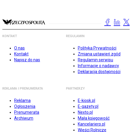
KONTAKT
REGULAMIN
O nas
Polityka Prywatności
Kontakt
Zmiana ustawień zgód
Napisz do nas
Regulamin serwisu
Informacje o nadawcy
Deklaracja dostępności
REKLAMA I PRENUMERATA
PARTNERZY
Reklama
E-kiosk.pl
Ogłoszenia
E-gazety.pl
Prenumerata
Nexto.pl
Archiwum
Mała księgowość
Kancelarierp.pl
Wieści Rolnicze